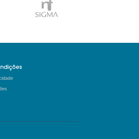
ondições
acidade
ões